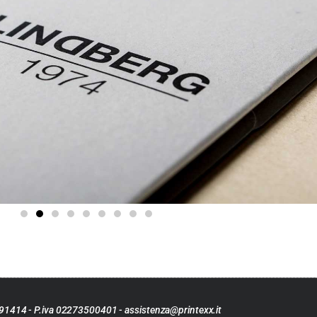
691414 - P.iva 02273500401 -
assistenza@printexx.it