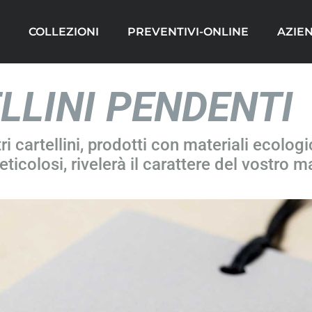
COLLEZIONI
PREVENTIVI-ONLINE
AZIE
LLINI PENDENTI
i cartellini, prodotti con materiali ecolog
eticolosi, rivelerà il carattere del vostro m